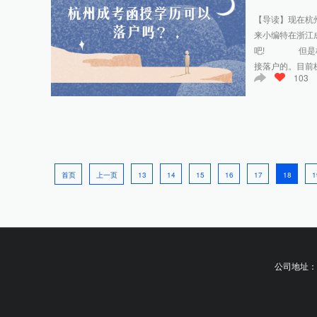
【导读】现在杭
来小编特在浙江
吧! 但是杭州
接落户的。目前杭
103
首页
上一页
13
14
15
16
17
18
1
公司地址：