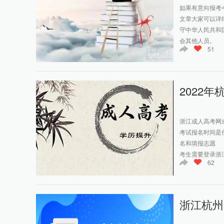
如果有意向报考
文章大家可以
守中华人民共和
会其他人员。 (
51
2022
浙江成人高考网
考试报名时间是
名和填报志愿 
考生需要登录浙江
62
浙江杭州