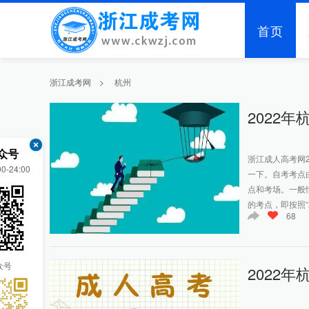
首页
浙江成考网
>
杭州
2022
众号
浙江成人高考网
-24:00
一下。自考考点
点和考场。一般
的考点，即按照“
68
众号
2022