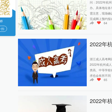
问：2022年
办。具体地址各
需注意，现场确认
完成网上预约报名
师
64
一扫
2022
浙江成人高考网
2022年杭州
类高、中等学校
求也会有所不同，
65
2022