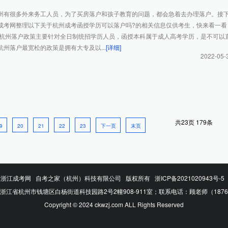
州有很多外来务工人员，为了买房落户和孩子教育的问题，都会急着去办理落户。接
成考网整理以下关于杭州成考函授学历可以落户吗?的相关信息仅供考生，快来看一看
落户政策主要针对全日制统招学历人员，函授本科属于成人高考学历，是不可以
州落户最宽松的政策是拥有大专及以...
[详细]
2022-05-
共
23
页
179
条
9
20
21
22
23
下一页
末页
浙江成考网
自考之家（杭州）科技有限公司 版权所有
浙ICP备2021020943号-5
浙江省杭州市钱塘区白杨街道科技园路2号2幢908-911室；联系电话：顾老师（187673
Copyright © 2024 ckwzj.com ALL Rights Reserved