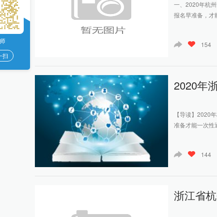
一、2020年杭
报名早准备，才
师
154
一扫
2020
【导读】202
准备才能一次性
144
浙江省杭