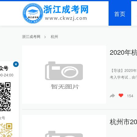
首页
浙江成考网
>
杭州
2020
众号
【导读】202
-24:00
考入学考试，由于
154
众号
杭州市2