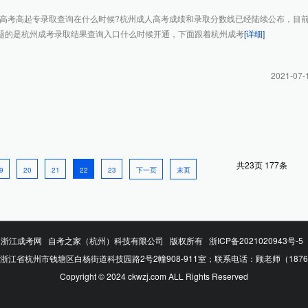
成人高考高起专录取查询在什么时候?杭州成人高考成绩和录取分数线已经陆续公布，目
题的是杭州成考录取结果查询入口什么时候开通，下面跟着杭州成考
[详细]
2021-07-
共
23
页
177
条
9
20
21
22
23
下一页
末页
浙江成考网
自考之家（杭州）科技有限公司 版权所有
浙ICP备2021020943号-5
浙江省杭州市钱塘区白杨街道科技园路2号2幢908-911室；联系电话：顾老师（187673
Copyright © 2024 ckwzj.com ALL Rights Reserved